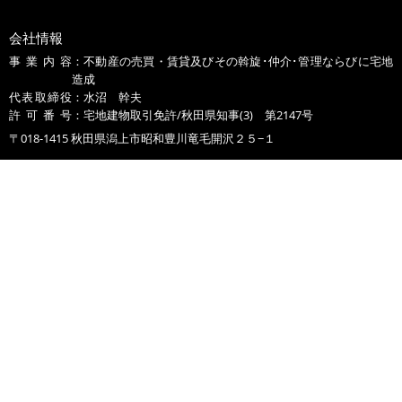
会社情報
事業内容
：不動産の売買・賃貸及びその斡旋･仲介･管理ならびに宅地
造成
代表取締役
：水沼 幹夫
許可番号
：宅地建物取引免許/秋田県知事(3) 第2147号
〒018-1415 秋田県潟上市昭和豊川竜毛開沢２５−１