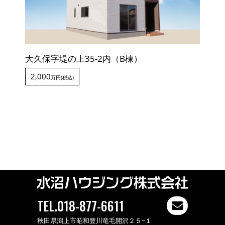
大久保字堤の上35-2内（B棟）
2,000
万円(税込)
TEL.018-877-6611
秋田県潟上市昭和豊川竜毛開沢２５−１