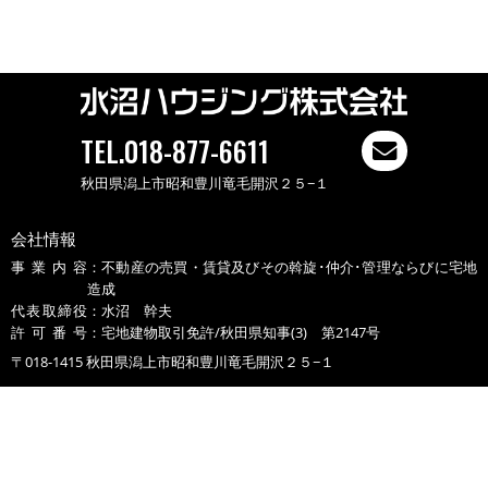
TEL.018-877-6611
秋田県潟上市昭和豊川竜毛開沢２５−１
会社情報
事業内容
：不動産の売買・賃貸及びその斡旋･仲介･管理ならびに宅地
造成
代表取締役
：水沼 幹夫
許可番号
：宅地建物取引免許/秋田県知事(3) 第2147号
〒018-1415 秋田県潟上市昭和豊川竜毛開沢２５−１